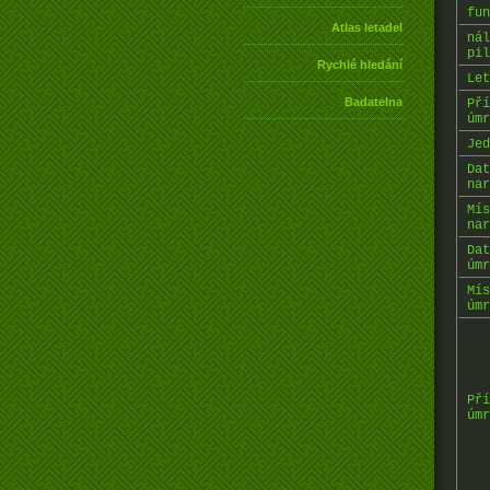
fun
Atlas letadel
nál
pil
Rychlé hledání
Let
Badatelna
Pří
úmr
Jed
Dat
nar
Mís
nar
Dat
úmr
Mís
úmr
Pří
úmr