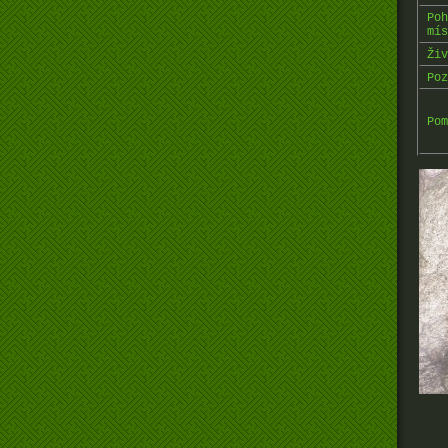
Poh
mís
Živ
Poz
Pom