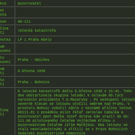
kce
pozorovatel
et
ota
oun
Ab-111
čina
letecká katastrofa
tí
notka
LP 1 Praha Kbely
um
ození
to
Praha - Smíchov
ození
um
6.března 1930
tí
to
Praha - Bohnice
tí
K letecké katastrofě došlo 6.března 1930 v 15:45. Toho
dne odstartovala skupina letadel k oslavám 80.tých
narozenin prezidenta T.G.Masaryka . Po seskupení letoun
severně Klecan se letounu otočili směrem nad Prahu. V
prostoru Bohnic vybočil náhle z neznámé příčiny letoun
čina
Ab111.81 s posádkou pilot četař Jaroslav Cabalka a
tí
pozorovatel ppor.Bečka Josef doleva kde vrazil do Ab-
111.90 pilotovaného četařem Vojtěchem Kříhou s
pozorovatelem četařem Jiřím Matějkou. Oba letouny se
stali neovladatelnými a zřítili se v Praze Bohnicích
nedaleko psychiatrické nemocnice