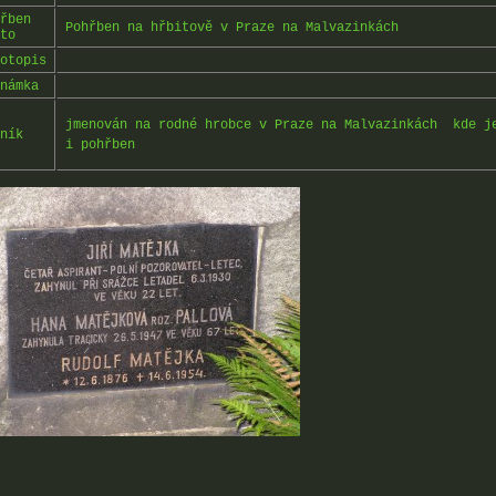
řben
Pohřben na hřbitově v Praze na Malvazinkách
to
otopis
námka
jmenován na rodné hrobce v Praze na Malvazinkách kde j
ník
i pohřben