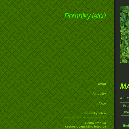
Pomníky letců
MA
Úvod
Aktuality
4. 3. 
Akce
Pří
Jmé
Pomníky letců
Černá kronika
Hod
československého letectva