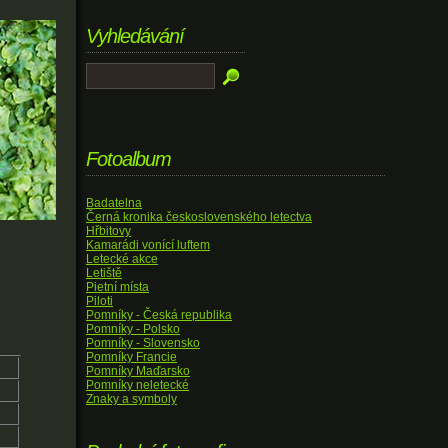
Vyhledávání
Fotoalbum
Badatelna
Černá kronika československého letectva
Hřbitovy
Kamarádi vonící luftem
Letecké akce
Letiště
Pietní místa
Piloti
Pomníky - Česká republika
Pomníky - Polsko
Pomníky - Slovensko
Pomníky Francie
Pomníky Maďarsko
Pomníky neletecké
Znaky a symboly