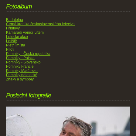
Fotoalbum
Badatelna
Černá kronika československého letectva
Hřbitovy
Kamarádi vonící luftem
Letecké akce
Letiště
Pietní místa
Piloti
Pomníky - Česká republika
Pomníky - Polsko
Pomníky - Slovensko
Pomníky Francie
Pomníky Maďarsko
Pomníky neletecké
Znaky a symboly
Poslední fotografie