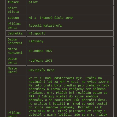
funkce
pilot
nálet
pilota
Letoun
Mi-1 trupové číslo 1040
Příčina
letecká katastrofa
úmrtí
Jednotka
42.spojlt
Datum
Libišany
narození
Místo
18.dubna 1927
narození
Datum
4.března 1976
úmrtí
Místo
Havlíčkův Brod
úmrtí
Ve 21.15 hod. odstartoval mjr. Ptáček na
navigační let za NPP v noci, na výšce 1200 m.
Na této trati byly předtím pro přeháňky lety
přerušeny a znova pak zahájeny bez přímého
průzkumu. Mjr. Ptáček byl rozlétán pouze za
NPP. U Jihlavy vletěl do silné sněhové
přeháňky a se souhlasem OSŘL přerušil úkol.
Po příletu k letišti H. Brod se opět dostal
do silné sněhové přeháňky. Přiřadil se k
vrtulníku Mi-4, který pilotovat ZV letky a
Příčina
doletěl s ním k letišti. Zde se mjr. Ptáček
úmrtí