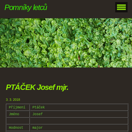
Pomníky letců
PTÁČEK Josef mjr.
3. 3. 2018
Příjmení
Ptáček
Jméno
Josef
Hodnost
major