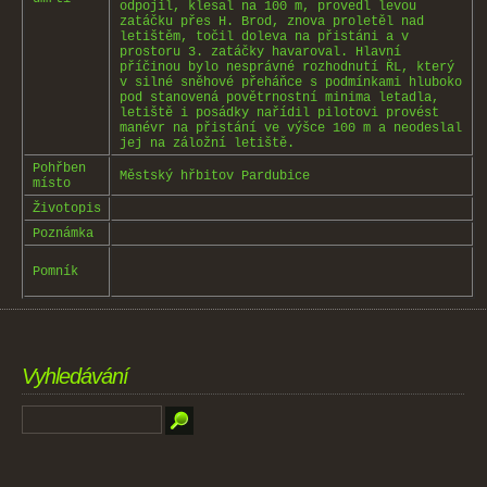
odpojil, klesal na 100 m, provedl levou
zatáčku přes H. Brod, znova proletěl nad
letištěm, točil doleva na přistáni a v
prostoru 3. zatáčky havaroval. Hlavní
příčinou bylo nesprávné rozhodnutí ŘL, který
v silné sněhové přeháňce s podmínkami hluboko
pod stanovená povětrnostní minima letadla,
letiště i posádky nařídil pilotovi provést
manévr na přistání ve výšce 100 m a neodeslal
jej na záložní letiště.
Pohřben
Městský hřbitov Pardubice
místo
Životopis
Poznámka
Pomník
Vyhledávání