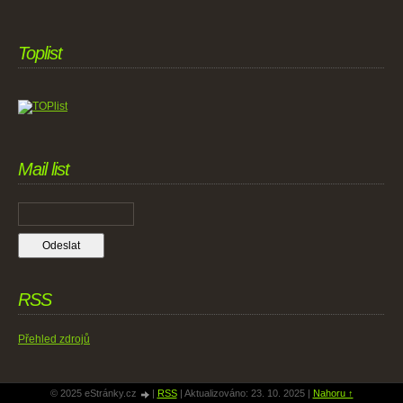
Toplist
Mail list
RSS
Přehled zdrojů
© 2025 eStránky.cz
|
RSS
|
Aktualizováno: 23. 10. 2025
|
Nahoru ↑