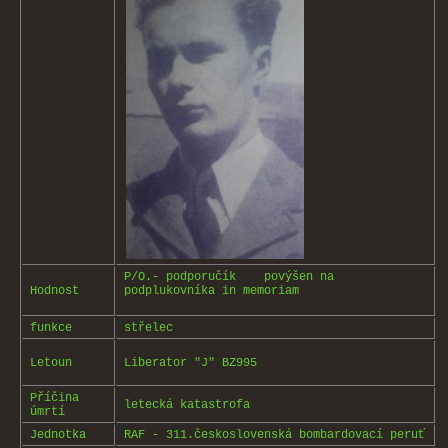
P/O.- podporučík
povýšen na
Hodnost
podplukovníka in memoriam
funkce
střelec
Letoun
Liberator "J" BZ995
Příčina
letecká katastrofa
úmrtí
Jednotka
RAF - 311.československá bombardovací peruť