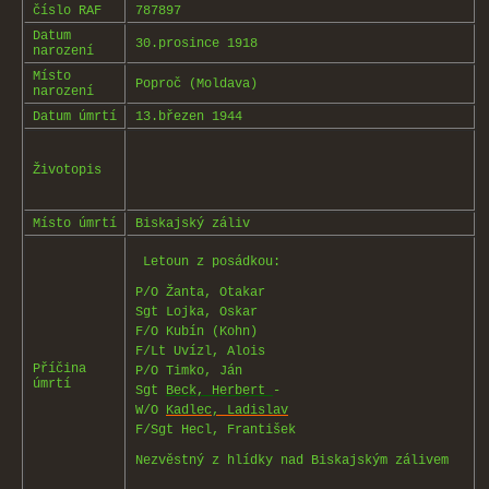
číslo RAF
787897
Datum
30.prosince 1918
narození
Místo
Poproč (Moldava)
narození
Datum úmrtí
13.březen 1944
Životopis
Místo úmrtí
Biskajský záliv
Letoun z posádkou:
P/O Žanta, Otakar
Sgt Lojka, Oskar
F/O Kubín (Kohn)
F/Lt Uvízl, Alois
Příčina
P/O Timko, Ján
úmrtí
Sgt
Beck, Herbert
-
W/O
Kadlec, Ladislav
F/Sgt Hecl, František
Nezvěstný z hlídky nad Biskajským zálivem