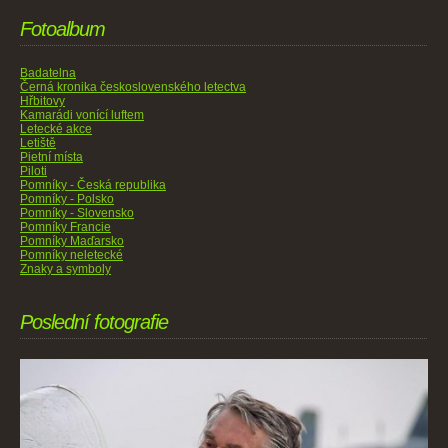
Fotoalbum
Badatelna
Černá kronika československého letectva
Hřbitovy
Kamarádi vonící luftem
Letecké akce
Letiště
Pietní místa
Piloti
Pomníky - Česká republika
Pomníky - Polsko
Pomníky - Slovensko
Pomníky Francie
Pomníky Maďarsko
Pomníky neletecké
Znaky a symboly
Poslední fotografie