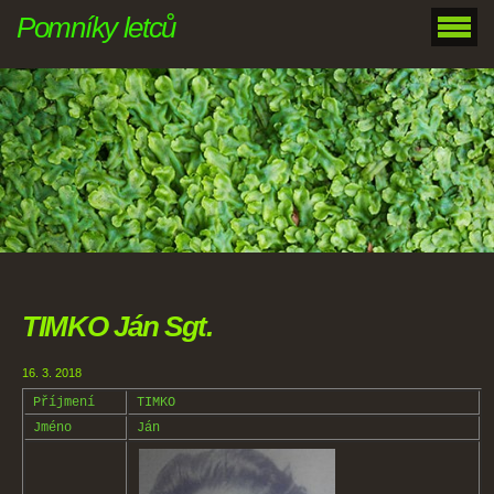
Pomníky letců
TIMKO Ján Sgt.
16. 3. 2018
Příjmení
TIMKO
Jméno
Ján