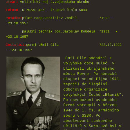
Útvar:
velitelský roj 2.vojenského okruhu
Letoun:
K-75/Ae-45/ - trupové číslo 5044
Posádka:
pilot nadp.Rostislav Zbořil *1929 -
+23.10.1957
palubní technik por.Jaroslav Koudela *1931 -
+23.10.1957
Cestující:
genmjr.Emil Cilc *22.12.1922
- +23.10.1957
Emil Cilc pocházel z
volyňské obce Huleč v
blízkosti ukrajinského
města Rovno. Po německé
okupaci se od října 1941
zapojil do ilegální
odbojové organizace
volyňských Čechů „Blaník“.
Po osvobození uvedeného
území vstoupil v březnu
1944 do 1. čs. armádního
sboru v SSSR. Po
absolvování tankového
učiliště v Saratově byl v