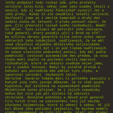
letky podepsal tedy rozkaz sám, přes protesty
.
velitele letky
Víte, někdy jsme jako osádky létali s
nevolí, kdy si nadřízený funkcionář vynutil let a
jeho prvky. Nikdy to ale neudělali letečtí velitelé.
Smiřovali jsme se s úmrtím kamarádů a druhý den
sedali znovu do letounů. U pluku panoval názor, že
gen. Cilc překročil rozsah svého rozhodnutí. Neměl
to dělat. Tuto situaci mě potvrdil jeho zástupce,
také generál, který později učil v Brně na VTA".
Na určitou obranu generála Cilce nutno uvést názor
některých jeho tehdejších podřízených, že se měl
snad zůčastnit nějakého důležitého velitelského
shromáždění a mohl být i on pod tlakem nadřízených.
Ve snaze vlastního podcenění počasí, kdy měl podle
pamětníků cestovat automobilem den předem
,
se svou
chybu mohl snažit na poslední chvíli napravit
rozhodnutím, které se ukázalo osudným nejen jemu,
ale i osádce letounu. Nebyl by ostatně prvním a
bohužel ani posledním kdo udělal tuto chybu, a
ignoroval varování zkušených letců.
Smrtelné havárie Tomáše Bati či polského speciálu u
Katyně jsou toho jasným důkazem. Je to však pouhá
hypotéza, byť založená na vzpomínkách pamětníků.
Objektivně nutno přiznat, že i jejich vzpomínky
mohou být více jak půl století od události
zkreslené. Skutečné pohnůtky a důvod proč generál
Cilc tolik trval na uskutečnění letu již navždy
zůstanou tajemstvím, které si odnesl s sebou. Ať již
byl důvod jeho počínání jakýkoliv, My bychom neměli
nikdy zapomenout na tyto tři muže, kteří při plnění