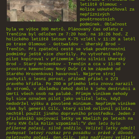
letiště Olomouc -
Holice uskutečňoval za
nepříznivých
povětrnostních
podmínek. Oblačnost
byla ve výšce
300 metrů
. Plánovaný čas odletu z
Trenčína byl odložen ze 7:20 hod. na 10:26 hod. Z
holického letiště letoun K-75 vzlétl v
11:20 a
letěl
po trase Olomouc - Gottwaldov – Uherský Brod –
Trenčín. Při zpáteční cestě se však povětrnostní
podmínky ještě více zhoršily. Po vytvoření mlhy
pilot kopíroval v přízemním letu silnici Uherský
Brod – Starý Hrozenkov – Trenčín a cca v 11:40 v
prostoru kamenolomu Nový Dvůr (
4 km
západně od
Starého Hrozenkova) havaroval. Nejprve stroj
zachytil o lesní porost, přičemž přišel o 2/3
pravého křídla. Po
200 m
přímého letu znovu narazil
do stromů, v důsledku čehož došlo k jeho destrukci a
úmrtí všech osob na palubě. Přímým viníkem nehody
byl sice označen pilot jako velitel letu, když
nedodržel výšku a povolené minimum. Nepřímým viníkem
však byl generál Cilc, který silně ovlivnil pilota,
nechtěl použít jiného dopravního prostředku. Jeden z
příslušníků spojovací letky ve Kbelích po letech na
foru KVH Čsla Kolín vzpomínal:
"V den letu bylo
příšerné počasí, silně sněžilo. Velitel letky odmítl
podepsat letový rozkaz pro posádku - právě z důvodu
neletového počasí. Gen.Cilc, jako nadřízený velitele