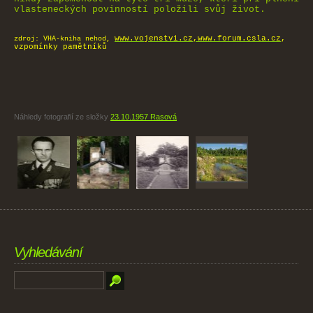
vlasteneckých povinností položili svůj život.
www.vojenstvi.cz,www.forum.csla.cz
,
zdroj: VHA-kniha nehod,
vzpomínky pamětníků
Náhledy fotografií ze složky
23.10.1957 Rasová
Vyhledávání