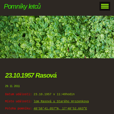
Pomníky letců
23.10.1957 Rasová
29. 11. 2011
Datum události:
23.10.1957 v 11:40hodin
Místo události:
lom Rasová u Starého Hrozenkova
Poloha pomníku:
48°58'41.057"N, 17°48'52.663"E