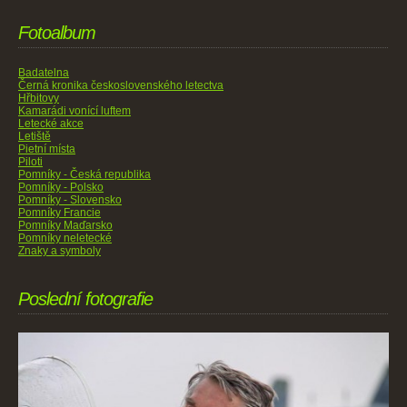
Fotoalbum
Badatelna
Černá kronika československého letectva
Hřbitovy
Kamarádi vonící luftem
Letecké akce
Letiště
Pietní místa
Piloti
Pomníky - Česká republika
Pomníky - Polsko
Pomníky - Slovensko
Pomníky Francie
Pomníky Maďarsko
Pomníky neletecké
Znaky a symboly
Poslední fotografie