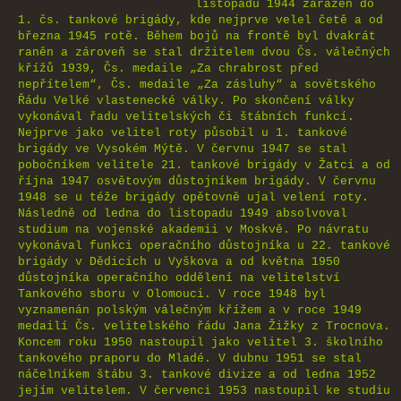
listopadu 1944 zařazen do
1. čs. tankové brigády, kde nejprve velel četě a od
března 1945 rotě. Během bojů na frontě byl dvakrát
raněn a zároveň se stal držitelem dvou Čs. válečných
křížů 1939, Čs. medaile „Za chrabrost před
nepřítelem“, Čs. medaile „Za zásluhy“ a sovětského
Řádu Velké vlastenecké války. Po skončení války
vykonával řadu velitelských či štábních funkcí.
Nejprve jako velitel roty působil u 1. tankové
brigády ve Vysokém Mýtě. V červnu 1947 se stal
pobočníkem velitele 21. tankové brigády v Žatci a od
října 1947 osvětovým důstojníkem brigády. V červnu
1948 se u téže brigády opětovně ujal velení roty.
Následně od ledna do listopadu 1949 absolvoval
studium na vojenské akademii v Moskvě. Po návratu
vykonával funkci operačního důstojníka u 22. tankové
brigády v Dědicích u Vyškova a od května 1950
důstojníka operačního oddělení na velitelství
Tankového sboru v Olomouci. V roce 1948 byl
vyznamenán polským válečným křížem a v roce 1949
medailí Čs. velitelského řádu Jana Žižky z Trocnova.
Koncem roku 1950 nastoupil jako velitel 3. školního
tankového praporu do Mladé. V dubnu 1951 se stal
náčelníkem štábu 3. tankové divize a od ledna 1952
jejím velitelem. V červenci 1953 nastoupil ke studiu