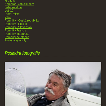
Hřbitovy
Kamarádi vonící luftem
Letecké akce
Letiště
Pietní místa
Piloti
Pomníky - Česká republika
Pomníky - Polsko
Pomníky - Slovensko
Pomníky Francie
Pomníky Maďarsko
Pomníky neletecké
Znaky a symboly
Poslední fotografie