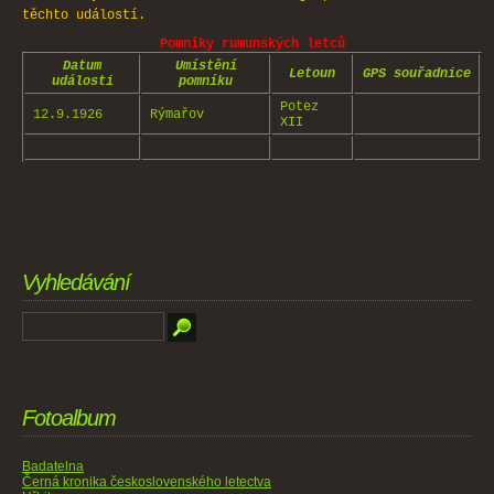
těchto událostí.
Pomníky rumunských letců
Datum
Umístění
Letoun
GPS souřadnice
události
pomníku
Potez
12.9.1926
Rýmařov
XII
Vyhledávání
Fotoalbum
Badatelna
Černá kronika československého letectva