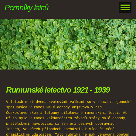
Pomníky letců
Rumunské letectvo 1921 - 1939
V letech mezi dvěma světovými válkami se v rámci spojenecké
spolupráce v rámci Malé dohody objevovaly nad
Československem i letouny pilotované rumunskými letci. Ať
už to bylo v rámci každoročních závodů státy Malé dohody,
přátelskými návštěvami či jen při běžných dopravních
letech, ve všech případech docházelo k více či méně
dramatickým událostem. Tato rubrika je pak věnována obětem