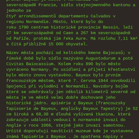
severozápadě Francie, sídlo stejnojmenného kantonu a
jednoho ze
čtyř arrondissementů departementu Calvados v
regionu Normandie. Město, které bylo do
roku 1790 centrem historické provincie Bessin, leží
27 km severozápadně od Caen a 267 km severozápadně
od Paříže, protéká jím řeka Aure. Má rozlohu 7,11 km²
a čítá přibližně 15 000 obyvatel.
Název města pochází od keltského kmene Bajocasů; v
římské době bylo sídlo nazýváno Augustodurum a poté
Civitas Baiocassium. Kolem roku 890 bylo město
vyvráceno Normany. Po usídlení a přijetí křesťanství
bylo město znovu vystavěno. Bayeux bylo prvním
francouzským městem, které 7. června 1944 osvobodili
Spojenci při vylodění v Normandii. Navzdory bojům
které se odehrávaly jen několik kilometrů severně od
města je ve městě velmi dobře dochované jeho
historické jádro. apisérie z Bayeux (francouzsky
Tapisserie de Bayeux, anglicky Bayeux Tapestry) je 52
cm široká a 68,38 m dlouhá vyšívaná tkanina, která
zobrazuje události vedoucí k normanské invazi do
Anglie v roce 1066, stejně jako invazi samotnou.
Určitě doporučuji navštívit muzeum kde je vystavena
známá Tapisérie z Bayeux . Je opatřena nápisy v