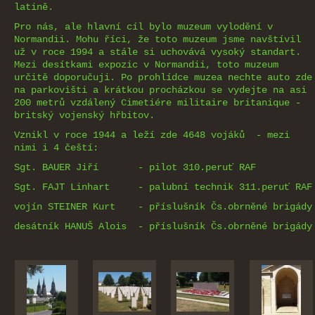
latině.
Pro nás, ale hlavní cíl bylo muzeum vylodění v
Normandii. Mohu říci, že toto muzeum jsme navštívil
už v roce 1994 a stále si uchovává vysoký standart.
Mezi desítkami expozic v Normandii, toto muzeum
určitě doporučuji. Po prohlídce muzea nechte auto zde
na parkovišti a krátkou procházkou se vydejte na asi
200 metrů vzdálený
Cimetiére militaire britanique -
britský vojenský hřbitov.
Vznikl v roce 1944 a leží zde 4648 vojáků - mezi
nimi i 4 čeští:
Sgt. BAUER Jiří - pilot 310.peruť RAF
Sgt. FAJT Linhart - palubní technik 311.peruť RAF
vojín STEINER Kurt - příslušník Čs.obrněné brigády
desátník HANUŠ Alois -
příslušník Čs.obrněné brigády