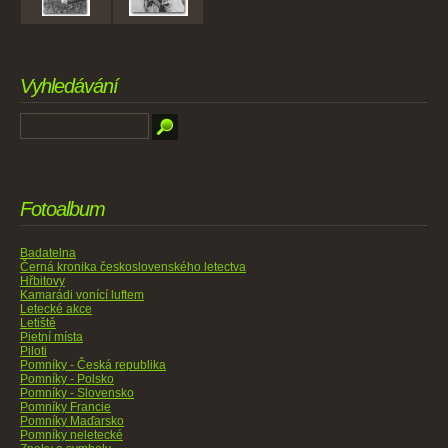
Vyhledávání
Fotoalbum
Badatelna
Černá kronika československého letectva
Hřbitovy
Kamarádi vonící luftem
Letecké akce
Letiště
Pietní místa
Piloti
Pomníky - Česká republika
Pomníky - Polsko
Pomníky - Slovensko
Pomníky Francie
Pomníky Maďarsko
Pomníky neletecké