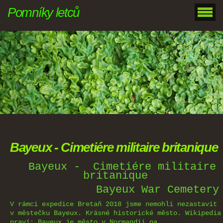
Pomníky letců
Bayeux - Cimetiére militaire britanique
Bayeux - Cimetiére militaire
britanique
Bayeux War Cemetery
V rámci expedice Bretaň 2018 jsme nemohli nezastavit
v městečku Bayeux. Krásné historické město. Wikipedia
praví: Bayeux je město v Normandii na