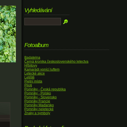
Vyhledávání
Fotoalbum
Badatelna
Černá kronika československého letectva
Hřbitovy
Kamarádi vonící luftem
Letecké akce
Letiště
Pietní místa
Piloti
Pomníky - Česká republika
Pomníky - Polsko
Pomníky - Slovensko
Pomníky Francie
Pomníky Maďarsko
Pomníky neletecké
Znaky a symboly