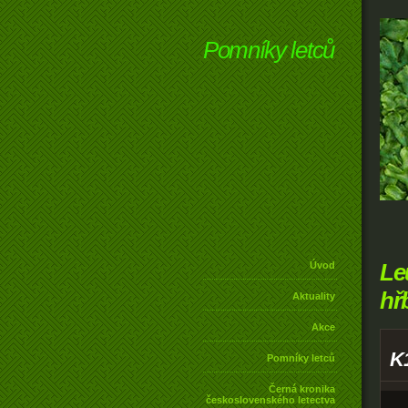
Pomníky letců
Le
Úvod
hř
Aktuality
Akce
K
Pomníky letců
Černá kronika
československého letectva