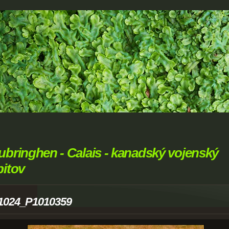
ubringhen - Calais - kanadský vojenský
bitov
1024_P1010359