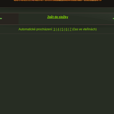
Zpět do složky
Automatické procházení:
3
|
4
|
5
|
6
|
7
(čas ve vteřinách)