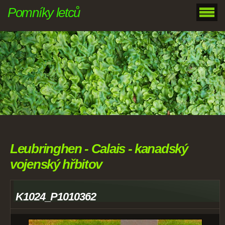
Pomníky letců
Leubringhen - Calais - kanadský
vojenský hřbitov
K1024_P1010362