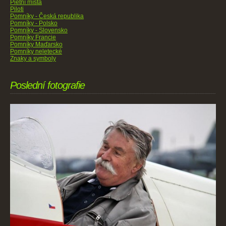
Pietní místa
Piloti
Pomníky - Česká republika
Pomníky - Polsko
Pomníky - Slovensko
Pomníky Francie
Pomníky Maďarsko
Pomníky neletecké
Znaky a symboly
Poslední fotografie