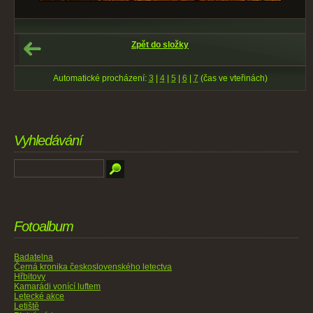
Zpět do složky
Automatické procházení:
3
|
4
|
5
|
6
|
7
(čas ve vteřinách)
Vyhledávání
Fotoalbum
Badatelna
Černá kronika československého letectva
Hřbitovy
Kamarádi vonící luftem
Letecké akce
Letiště