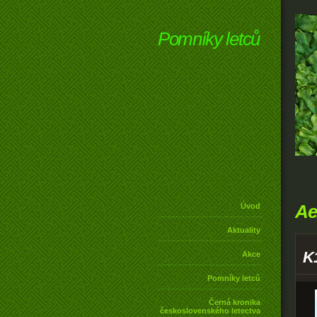
Pomníky letců
Ae
Úvod
Aktuality
K
Akce
Pomníky letců
Černá kronika
československého letectva