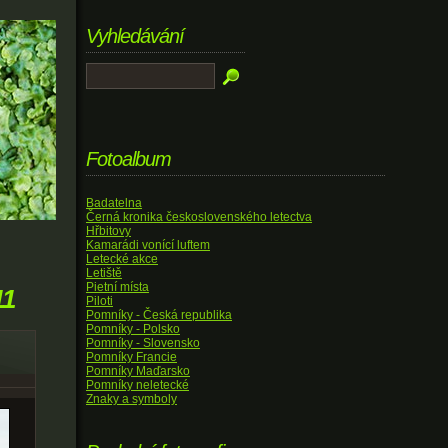
Vyhledávání
Fotoalbum
Badatelna
Černá kronika československého letectva
Hřbitovy
Kamarádi vonící luftem
Letecké akce
Letiště
Pietní místa
11
Piloti
Pomníky - Česká republika
Pomníky - Polsko
Pomníky - Slovensko
Pomníky Francie
Pomníky Maďarsko
Pomníky neletecké
Znaky a symboly