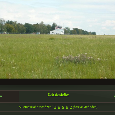
Zpět do složky
Automatické procházení:
3
|
4
|
5
|
6
|
7
(čas ve vteřinách)