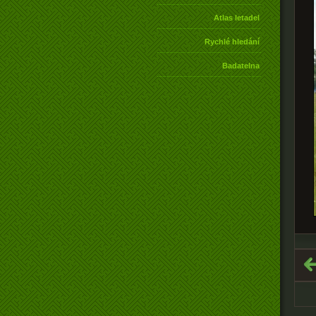
Atlas letadel
Rychlé hledání
Badatelna