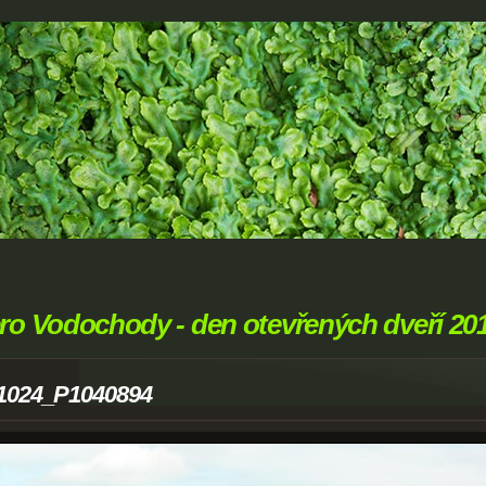
ro Vodochody - den otevřených dveří 20
1024_P1040894