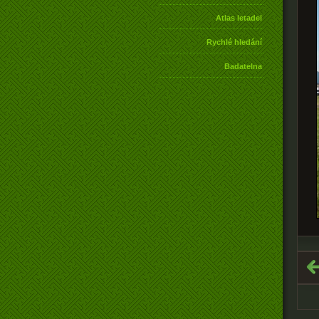
Atlas letadel
Rychlé hledání
Badatelna