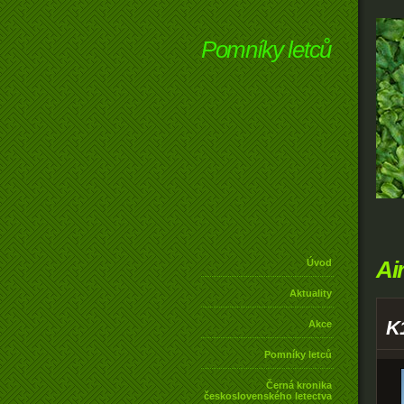
Pomníky letců
Ai
Úvod
Aktuality
K
Akce
Pomníky letců
Černá kronika
československého letectva