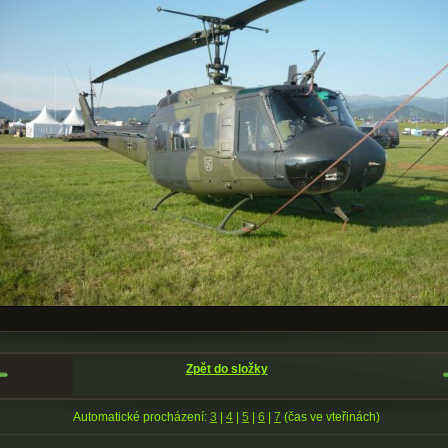
Zpět do složky
Automatické procházení:
3
|
4
|
5
|
6
|
7
(čas ve vteřinách)