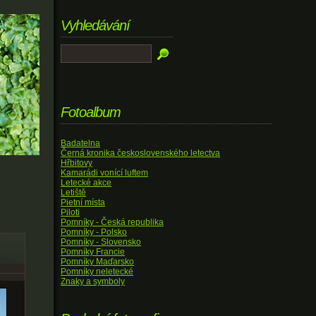
Vyhledávání
Fotoalbum
Badatelna
Černá kronika československého letectva
Hřbitovy
Kamarádi vonící luftem
Letecké akce
Letiště
Pietní místa
Piloti
Pomníky - Česká republika
Pomníky - Polsko
Pomníky - Slovensko
Pomníky Francie
Pomníky Maďarsko
Pomníky neletecké
Znaky a symboly