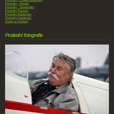
Pomníky - Česká republika
Pomníky - Polsko
Pomníky - Slovensko
Pomníky Francie
Pomníky Maďarsko
Pomníky neletecké
Znaky a symboly
Poslední fotografie