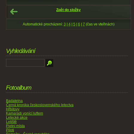
Zpět do složky
Automatické procházení:
3
|
4
|
5
|
6
|
7
(čas ve vteřinách)
Vyhledávání
Fotoalbum
Badatelna
Černá kronika československého letectva
Hřbitovy
Kamarádi vonící luftem
Letecké akce
Letiště
Pietní místa
Piloti