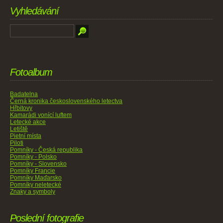
Vyhledávání
Fotoalbum
Badatelna
Černá kronika československého letectva
Hřbitovy
Kamarádi vonící luftem
Letecké akce
Letiště
Pietní místa
Piloti
Pomníky - Česká republika
Pomníky - Polsko
Pomníky - Slovensko
Pomníky Francie
Pomníky Maďarsko
Pomníky neletecké
Znaky a symboly
Poslední fotografie