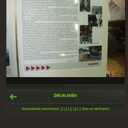
Zpět do složky
Automatické procházení:
3
|
4
|
5
|
6
|
7
(čas ve vteřinách)