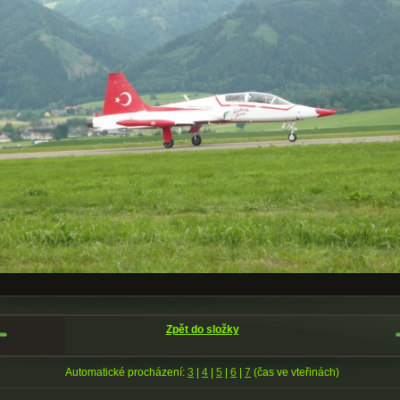
Zpět do složky
Automatické procházení:
3
|
4
|
5
|
6
|
7
(čas ve vteřinách)