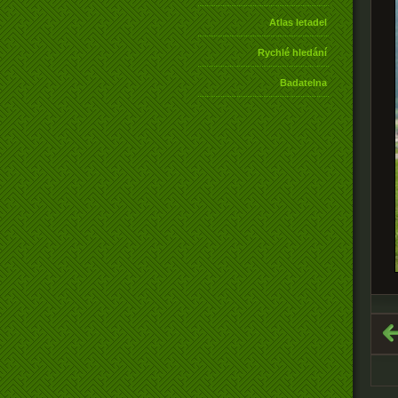
Atlas letadel
Rychlé hledání
Badatelna