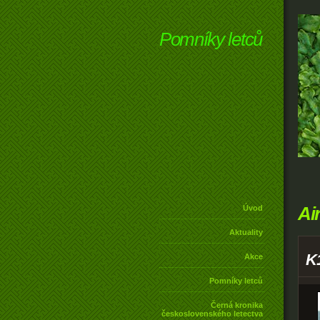
Pomníky letců
Ai
Úvod
Aktuality
K
Akce
Pomníky letců
Černá kronika
československého letectva