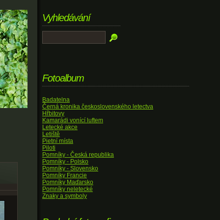
Vyhledávání
Fotoalbum
Badatelna
Černá kronika československého letectva
Hřbitovy
Kamarádi vonící luftem
Letecké akce
Letiště
Pietní místa
Piloti
Pomníky - Česká republika
Pomníky - Polsko
Pomníky - Slovensko
Pomníky Francie
Pomníky Maďarsko
Pomníky neletecké
Znaky a symboly