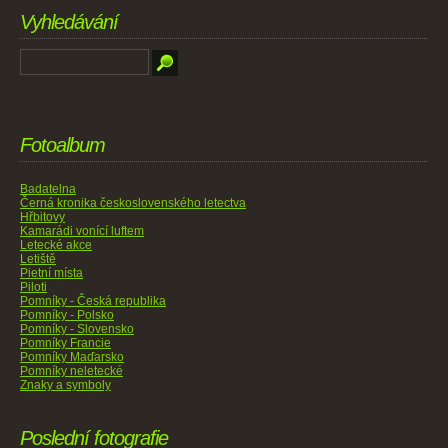
Vyhledávání
Fotoalbum
Badatelna
Černá kronika československého letectva
Hřbitovy
Kamarádi vonící luftem
Letecké akce
Letiště
Pietní místa
Piloti
Pomníky - Česká republika
Pomníky - Polsko
Pomníky - Slovensko
Pomníky Francie
Pomníky Maďarsko
Pomníky neletecké
Znaky a symboly
Poslední fotografie