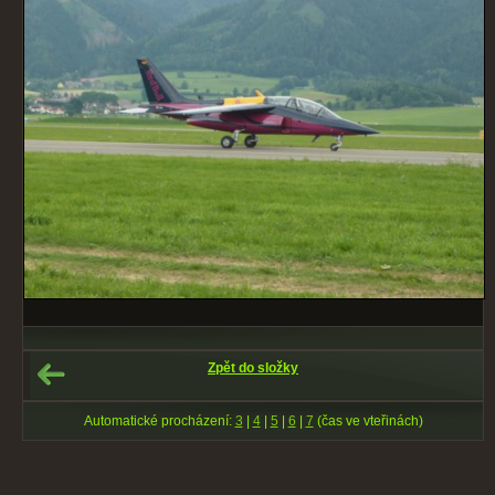
Zpět do složky
Automatické procházení:
3
|
4
|
5
|
6
|
7
(čas ve vteřinách)