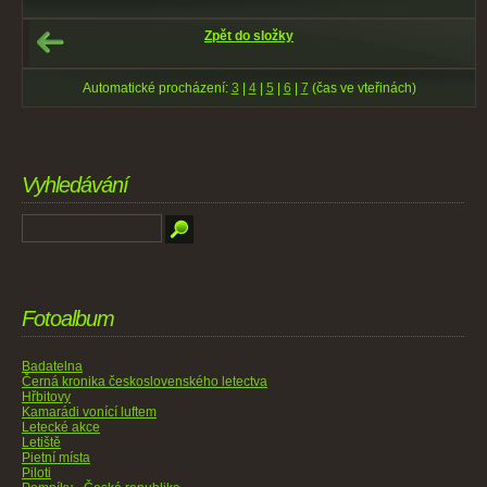
Zpět do složky
Automatické procházení:
3
|
4
|
5
|
6
|
7
(čas ve vteřinách)
Vyhledávání
Fotoalbum
Badatelna
Černá kronika československého letectva
Hřbitovy
Kamarádi vonící luftem
Letecké akce
Letiště
Pietní místa
Piloti