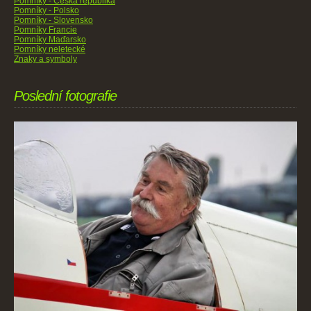
Pomníky - Česká republika
Pomníky - Polsko
Pomníky - Slovensko
Pomníky Francie
Pomníky Maďarsko
Pomníky neletecké
Znaky a symboly
Poslední fotografie