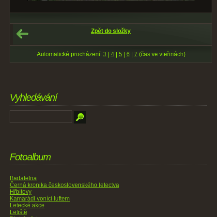
Zpět do složky
Automatické procházení:
3
|
4
|
5
|
6
|
7
(čas ve vteřinách)
Vyhledávání
Fotoalbum
Badatelna
Černá kronika československého letectva
Hřbitovy
Kamarádi vonící luftem
Letecké akce
Letiště