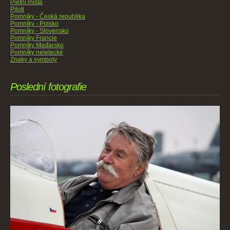
Pietní místa
Piloti
Pomníky - Česká republika
Pomníky - Polsko
Pomníky - Slovensko
Pomníky Francie
Pomníky Maďarsko
Pomníky neletecké
Znaky a symboly
Poslední fotografie