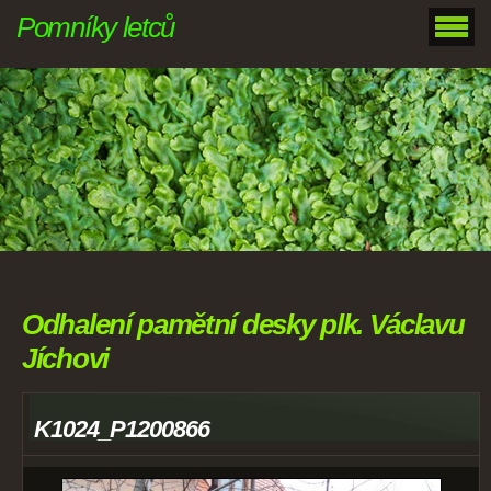
Pomníky letců
Odhalení pamětní desky plk. Václavu
Jíchovi
K1024_P1200866