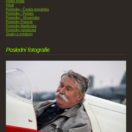
Pietní místa
Piloti
Pomníky - Česká republika
Pomníky - Polsko
Pomníky - Slovensko
Pomníky Francie
Pomníky Maďarsko
Pomníky neletecké
Znaky a symboly
Poslední fotografie