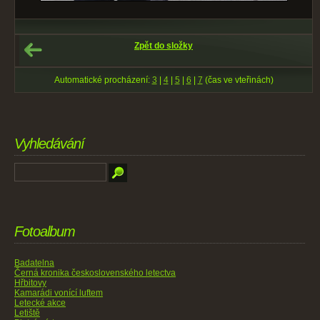
Zpět do složky
Automatické procházení:
3
|
4
|
5
|
6
|
7
(čas ve vteřinách)
Vyhledávání
Fotoalbum
Badatelna
Černá kronika československého letectva
Hřbitovy
Kamarádi vonící luftem
Letecké akce
Letiště