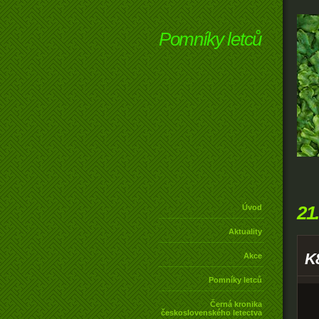
Pomníky letců
21
Úvod
Aktuality
K
Akce
Pomníky letců
Černá kronika
československého letectva