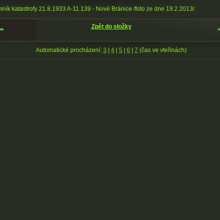
ník katastrofy 21.8.1933 A-11.139 - Nové Bránice /foto ze dne 19.2.2013/
Zpět do složky
Automatické procházení:
3
|
4
|
5
|
6
|
7
(čas ve vteřinách)