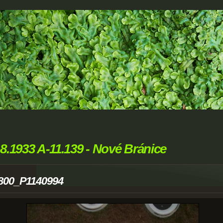
.8.1933 A-11.139 - Nové Bránice
800_P1140994