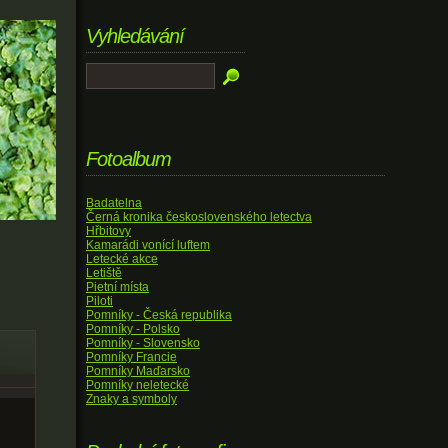
Vyhledávání
Fotoalbum
Badatelna
Černá kronika československého letectva
Hřbitovy
Kamarádi vonící luftem
Letecké akce
Letiště
Pietní místa
Piloti
Pomníky - Česká republika
Pomníky - Polsko
Pomníky - Slovensko
Pomníky Francie
Pomníky Maďarsko
Pomníky neletecké
Znaky a symboly