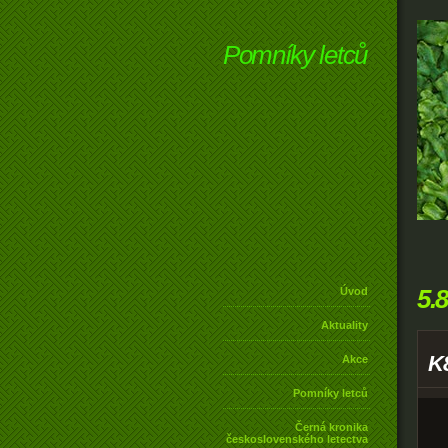
Pomníky letců
5.
Úvod
Aktuality
K
Akce
Pomníky letců
Černá kronika
československého letectva