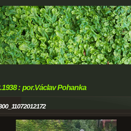
8.1938 : por.Václav Pohanka
800_11072012172