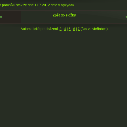
o pomníku stav ze dne 11.7.2012 /foto A.Vykydal/
Zpět do složky
Automatické procházení:
3
|
4
|
5
|
6
|
7
(čas ve vteřinách)