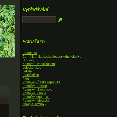
Vyhledávání
Fotoalbum
Badatelna
Černá kronika československého letectva
Hřbitovy
Kamarádi vonící luftem
Letecké akce
Letiště
Pietní místa
Piloti
Pomníky - Česká republika
Pomníky - Polsko
Pomníky - Slovensko
Pomníky Francie
Pomníky Maďarsko
Pomníky neletecké
Znaky a symboly