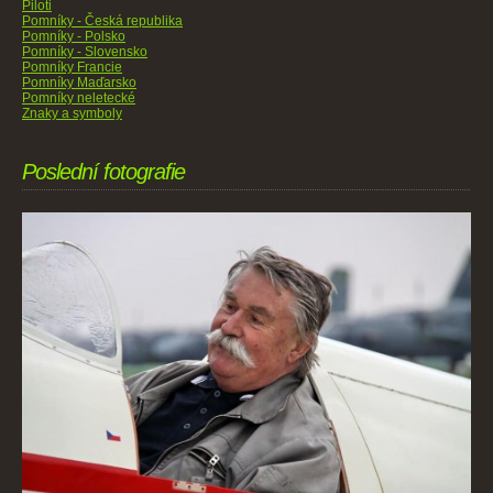
Piloti
Pomníky - Česká republika
Pomníky - Polsko
Pomníky - Slovensko
Pomníky Francie
Pomníky Maďarsko
Pomníky neletecké
Znaky a symboly
Poslední fotografie