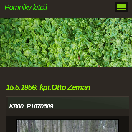
Pomníky letců
15.5.1956: kpt.Otto Zeman
K800_P1070609