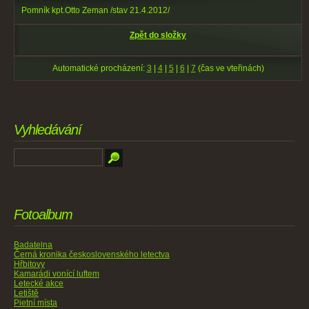
Pomník kpt.Otto Zeman /stav 21.4.2012/
Zpět do složky
Automatické procházení:
3
|
4
|
5
|
6
|
7
(čas ve vteřinách)
Vyhledávání
Fotoalbum
Badatelna
Černá kronika československého letectva
Hřbitovy
Kamarádi vonící luftem
Letecké akce
Letiště
Pietní místa