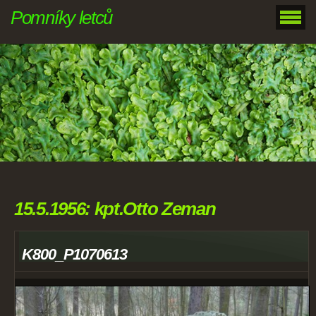
Pomníky letců
15.5.1956: kpt.Otto Zeman
K800_P1070613