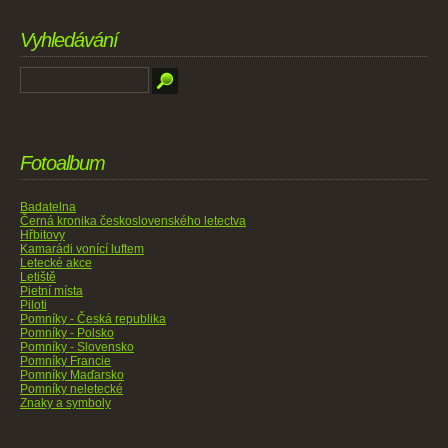
Vyhledávání
Fotoalbum
Badatelna
Černá kronika československého letectva
Hřbitovy
Kamarádi vonící luftem
Letecké akce
Letiště
Pietní místa
Piloti
Pomníky - Česká republika
Pomníky - Polsko
Pomníky - Slovensko
Pomníky Francie
Pomníky Maďarsko
Pomníky neletecké
Znaky a symboly