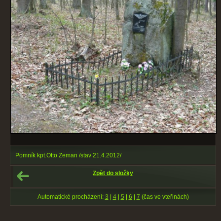
Pomník kpt.Otto Zeman /stav 21.4.2012/
Zpět do složky
Automatické procházení:
3
|
4
|
5
|
6
|
7
(čas ve vteřinách)