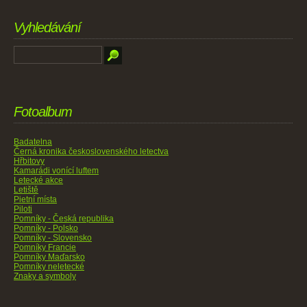
Vyhledávání
Fotoalbum
Badatelna
Černá kronika československého letectva
Hřbitovy
Kamarádi vonící luftem
Letecké akce
Letiště
Pietní místa
Piloti
Pomníky - Česká republika
Pomníky - Polsko
Pomníky - Slovensko
Pomníky Francie
Pomníky Maďarsko
Pomníky neletecké
Znaky a symboly