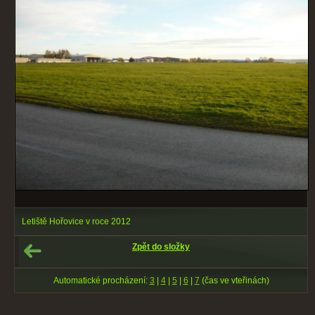
Letiště Hořovice v roce 2012
Zpět do složky
Automatické procházení:
3
|
4
|
5
|
6
|
7
(čas ve vteřinách)