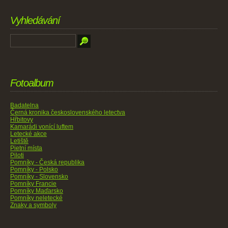
Vyhledávání
Fotoalbum
Badatelna
Černá kronika československého letectva
Hřbitovy
Kamarádi vonící luftem
Letecké akce
Letiště
Pietní místa
Piloti
Pomníky - Česká republika
Pomníky - Polsko
Pomníky - Slovensko
Pomníky Francie
Pomníky Maďarsko
Pomníky neletecké
Znaky a symboly