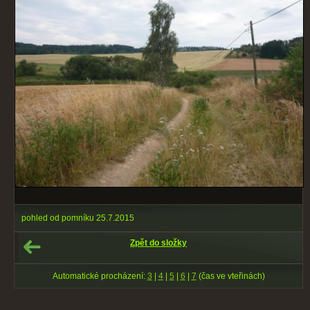
pohled od pomníku 25.7.2015
Zpět do složky
Automatické procházení:
3
|
4
|
5
|
6
|
7
(čas ve vteřinách)