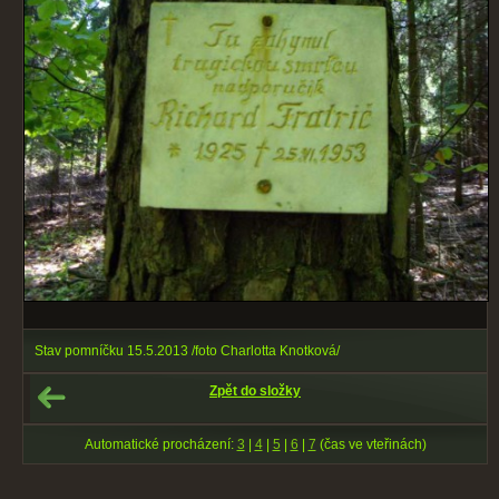
Stav pomníčku 15.5.2013 /foto Charlotta Knotková/
Zpět do složky
Automatické procházení:
3
|
4
|
5
|
6
|
7
(čas ve vteřinách)