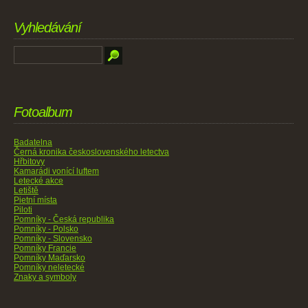
Vyhledávání
Fotoalbum
Badatelna
Černá kronika československého letectva
Hřbitovy
Kamarádi vonící luftem
Letecké akce
Letiště
Pietní místa
Piloti
Pomníky - Česká republika
Pomníky - Polsko
Pomníky - Slovensko
Pomníky Francie
Pomníky Maďarsko
Pomníky neletecké
Znaky a symboly