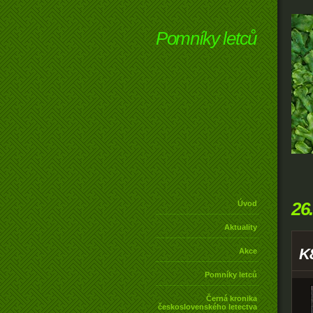
Pomníky letců
26
Úvod
Aktuality
K
Akce
Pomníky letců
Černá kronika
československého letectva