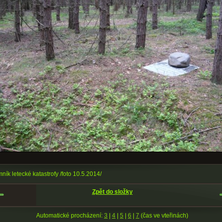
ník letecké katastrofy /foto 10.5.2014/
Zpět do složky
Automatické procházení:
3
|
4
|
5
|
6
|
7
(čas ve vteřinách)