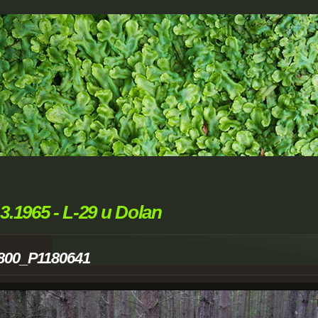
.3.1965 - L-29 u Dolan
800_P1180641