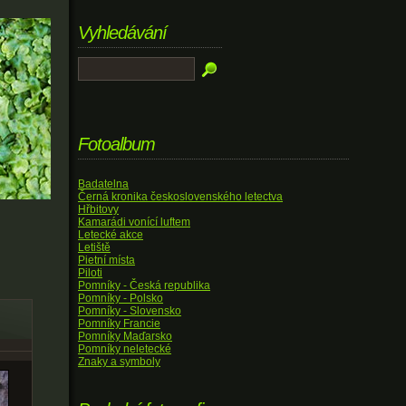
Vyhledávání
Fotoalbum
Badatelna
Černá kronika československého letectva
Hřbitovy
Kamarádi vonící luftem
Letecké akce
Letiště
Pietní místa
Piloti
Pomníky - Česká republika
Pomníky - Polsko
Pomníky - Slovensko
Pomníky Francie
Pomníky Maďarsko
Pomníky neletecké
Znaky a symboly