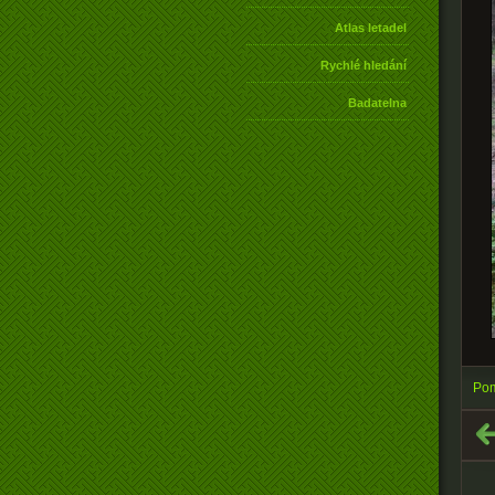
Atlas letadel
Rychlé hledání
Badatelna
Pom