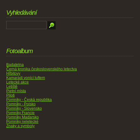
Vyhledávání
Fotoalbum
Badatelna
Černá kronika československého letectva
Hřbitovy
Kamarádi vonící luftem
Letecké akce
Letiště
Pietní místa
Piloti
Pomníky - Česká republika
Pomníky - Polsko
Pomníky - Slovensko
Pomníky Francie
Pomníky Maďarsko
Pomníky neletecké
Znaky a symboly