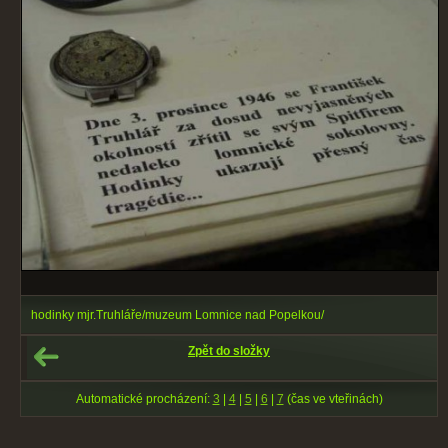
hodinky mjr.Truhláře/muzeum Lomnice nad Popelkou/
Zpět do složky
Automatické procházení:
3
|
4
|
5
|
6
|
7
(čas ve vteřinách)