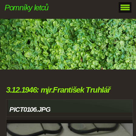
Pomníky letců
3.12.1946: mjr.František Truhlář
PICT0106.JPG