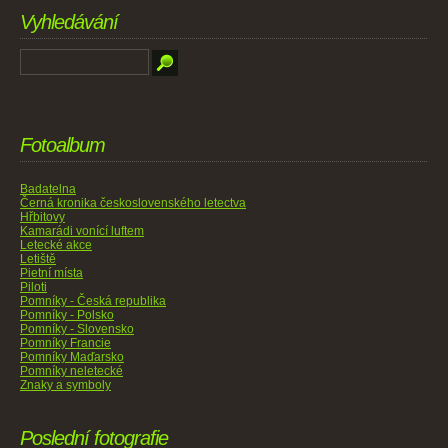
Vyhledávání
Fotoalbum
Badatelna
Černá kronika československého letectva
Hřbitovy
Kamarádi vonící luftem
Letecké akce
Letiště
Pietní místa
Piloti
Pomníky - Česká republika
Pomníky - Polsko
Pomníky - Slovensko
Pomníky Francie
Pomníky Maďarsko
Pomníky neletecké
Znaky a symboly
Poslední fotografie