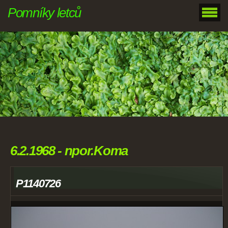
Pomníky letců
6.2.1968 - npor.Koma
P1140726