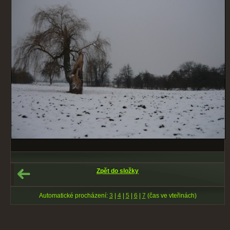
Zpět do složky
Automatické procházení:
3
|
4
|
5
|
6
|
7
(čas ve vteřinách)