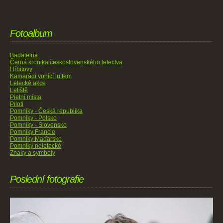
Fotoalbum
Badatelna
Černá kronika československého letectva
Hřbitovy
Kamarádi vonící luftem
Letecké akce
Letiště
Pietní místa
Piloti
Pomníky - Česká republika
Pomníky - Polsko
Pomníky - Slovensko
Pomníky Francie
Pomníky Maďarsko
Pomníky neletecké
Znaky a symboly
Poslední fotografie