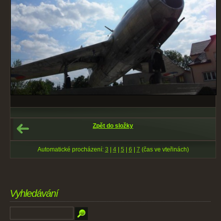
Zpět do složky
Automatické procházení:
3
|
4
|
5
|
6
|
7
(čas ve vteřinách)
Vyhledávání