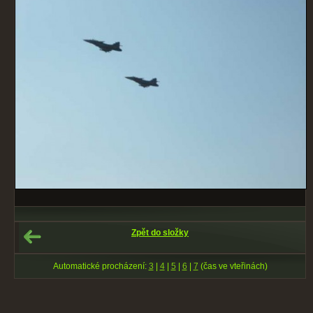
Zpět do složky
Automatické procházení:
3
|
4
|
5
|
6
|
7
(čas ve vteřinách)