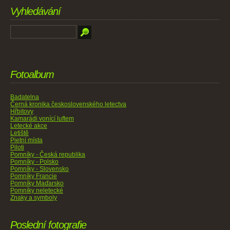
Vyhledávání
Fotoalbum
Badatelna
Černá kronika československého letectva
Hřbitovy
Kamarádi vonící luftem
Letecké akce
Letiště
Pietní místa
Piloti
Pomníky - Česká republika
Pomníky - Polsko
Pomníky - Slovensko
Pomníky Francie
Pomníky Maďarsko
Pomníky neletecké
Znaky a symboly
Poslední fotografie