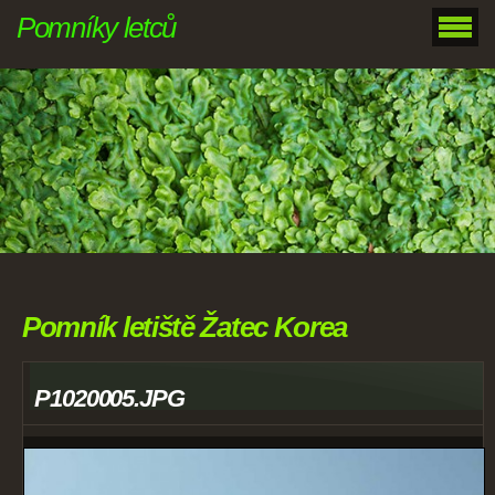
Pomníky letců
Pomník letiště Žatec Korea
P1020005.JPG