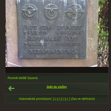
Pomník letiště Sazená
Zpět do složky
Automatické procházení:
3
|
4
|
5
|
6
|
7
(čas ve vteřinách)