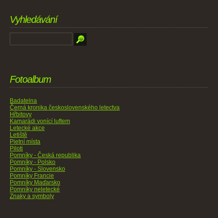
Vyhledávání
Fotoalbum
Badatelna
Černá kronika československého letectva
Hřbitovy
Kamarádi vonící luftem
Letecké akce
Letiště
Pietní místa
Piloti
Pomníky - Česká republika
Pomníky - Polsko
Pomníky - Slovensko
Pomníky Francie
Pomníky Maďarsko
Pomníky neletecké
Znaky a symboly