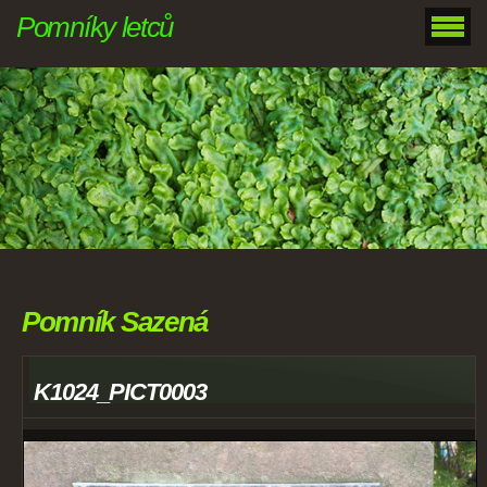
Pomníky letců
Pomník Sazená
K1024_PICT0003