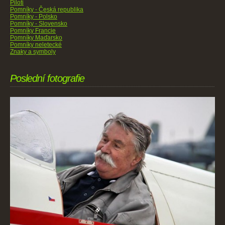
Piloti
Pomníky - Česká republika
Pomníky - Polsko
Pomníky - Slovensko
Pomníky Francie
Pomníky Maďarsko
Pomníky neletecké
Znaky a symboly
Poslední fotografie