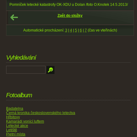
Pomníček letecké katastrofy OK-XDU u Dolan /foto O.Knotek 14.5.2013/
Zpět do složky
Automatické procházení:
3
|
4
|
5
|
6
|
7
(čas ve vteřinách)
Vyhledávání
Fotoalbum
Badatelna
Černá kronika československého letectva
Hřbitovy
Kamarádi vonící luftem
Letecké akce
Letiště
Pietní místa