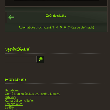
Zpět do složky
Automatické procházení:
3
|
4
|
5
|
6
|
7
(čas ve vteřinách)
Vyhledávání
Fotoalbum
Badatelna
Černá kronika československého letectva
Hřbitovy
Kamarádi vonící luftem
Letecké akce
Letiště