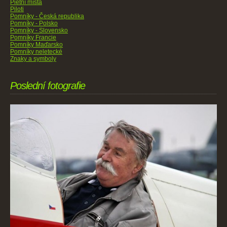
Pietní místa
Piloti
Pomníky - Česká republika
Pomníky - Polsko
Pomníky - Slovensko
Pomníky Francie
Pomníky Maďarsko
Pomníky neletecké
Znaky a symboly
Poslední fotografie