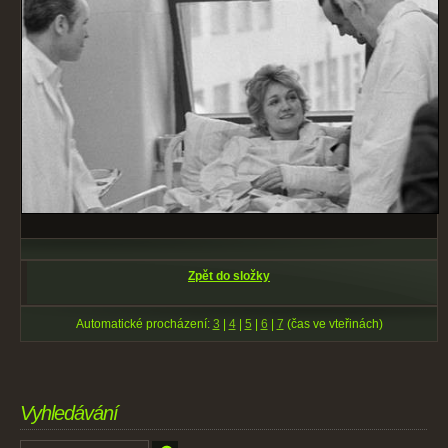
Zpět do složky
Automatické procházení:
3
|
4
|
5
|
6
|
7
(čas ve vteřinách)
Vyhledávání