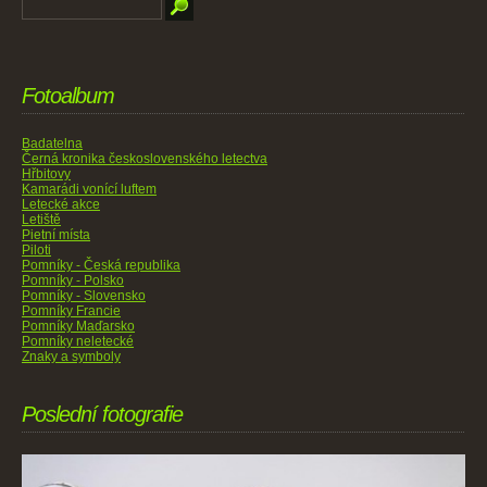
Fotoalbum
Badatelna
Černá kronika československého letectva
Hřbitovy
Kamarádi vonící luftem
Letecké akce
Letiště
Pietní místa
Piloti
Pomníky - Česká republika
Pomníky - Polsko
Pomníky - Slovensko
Pomníky Francie
Pomníky Maďarsko
Pomníky neletecké
Znaky a symboly
Poslední fotografie