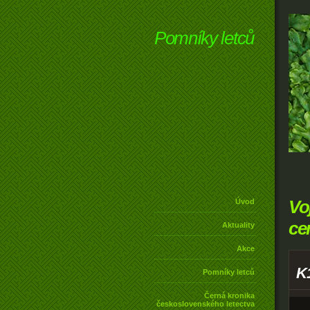
Pomníky letců
Vo
Úvod
ce
Aktuality
Akce
K
Pomníky letců
Černá kronika
československého letectva