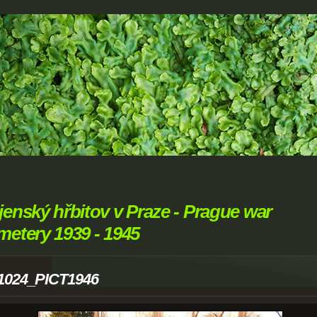
jenský hřbitov v Praze - Prague war
metery 1939 - 1945
1024_PICT1946