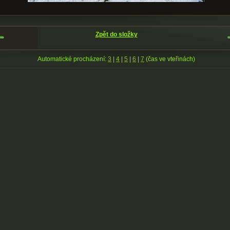
Zpět do složky
Automatické procházení:
3
|
4
|
5
|
6
|
7
(čas ve vteřinách)