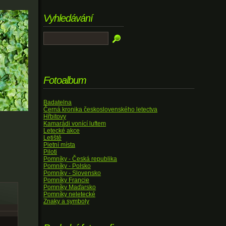
Vyhledávání
Fotoalbum
Badatelna
Černá kronika československého letectva
Hřbitovy
Kamarádi vonící luftem
Letecké akce
Letiště
Pietní místa
Piloti
Pomníky - Česká republika
Pomníky - Polsko
Pomníky - Slovensko
Pomníky Francie
Pomníky Maďarsko
Pomníky neletecké
Znaky a symboly