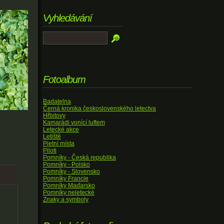
Vyhledávání
Fotoalbum
Badatelna
Černá kronika československého letectva
Hřbitovy
Kamarádi vonící luftem
Letecké akce
Letiště
Pietní místa
Piloti
Pomníky - Česká republika
Pomníky - Polsko
Pomníky - Slovensko
Pomníky Francie
Pomníky Maďarsko
Pomníky neletecké
Znaky a symboly