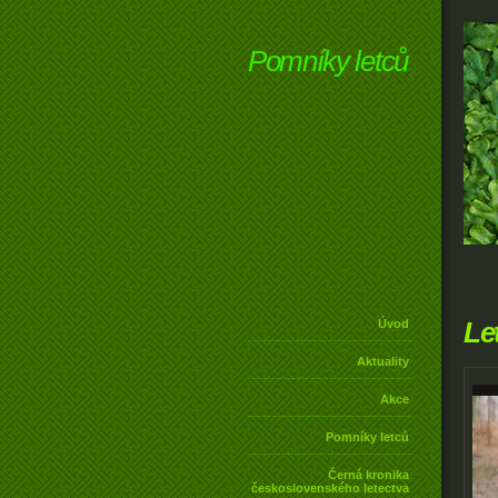
Pomníky letců
Le
Úvod
Aktuality
Akce
Pomníky letců
Černá kronika
československého letectva