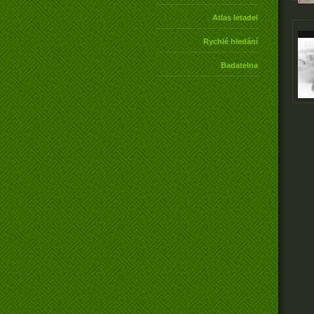
Atlas letadel
Rychlé hledání
Badatelna