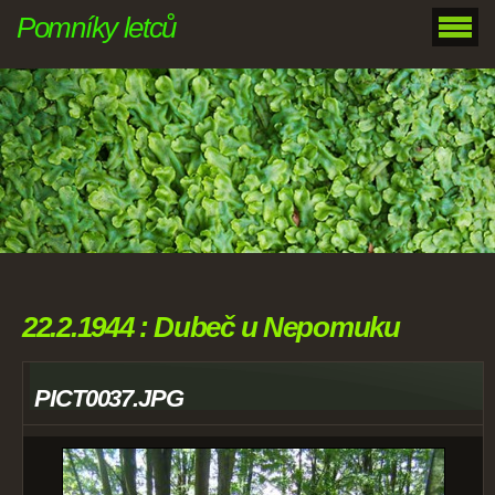
Pomníky letců
22.2.1944 : Dubeč u Nepomuku
PICT0037.JPG