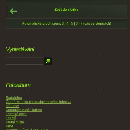
Zpět do složky
Automatické procházení:
3
|
4
|
5
|
6
|
7
(čas ve vteřinách)
Vyhledávání
Fotoalbum
Badatelna
Černá kronika československého letectva
Hřbitovy
Kamarádi vonící luftem
Letecké akce
Letiště
Pietní místa
Piloti