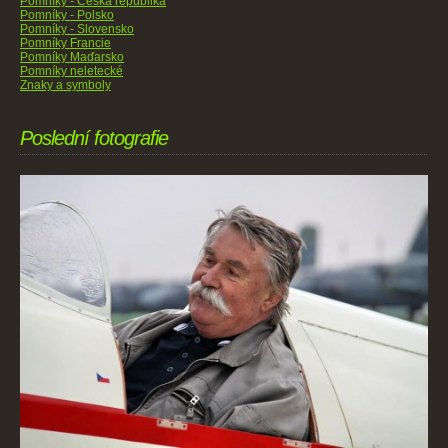
Pomníky - Česká republika
Pomníky - Polsko
Pomníky - Slovensko
Pomníky Francie
Pomníky Maďarsko
Pomníky neletecké
Znaky a symboly
Poslední fotografie