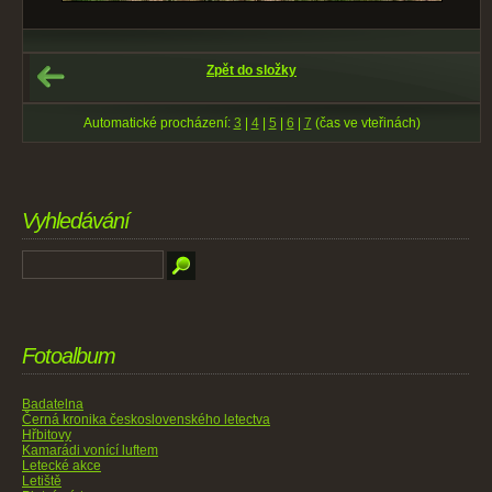
Zpět do složky
Automatické procházení:
3
|
4
|
5
|
6
|
7
(čas ve vteřinách)
Vyhledávání
Fotoalbum
Badatelna
Černá kronika československého letectva
Hřbitovy
Kamarádi vonící luftem
Letecké akce
Letiště