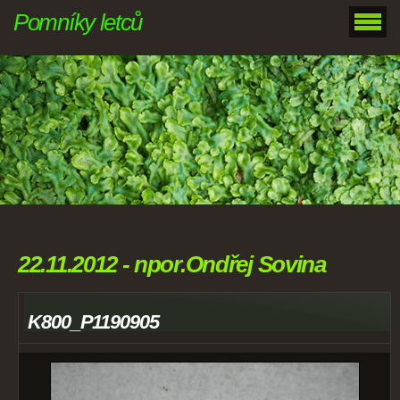
Pomníky letců
22.11.2012 - npor.Ondřej Sovina
K800_P1190905