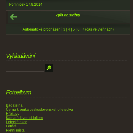
Pomníček 17.8.2014
Zpět do složky
Automatické procházení:
3
|
4
|
5
|
6
|
7
(čas ve vteřinách)
Vyhledávání
Fotoalbum
Badatelna
Černá kronika československého letectva
Hřbitovy
Kamarádi vonící luftem
Letecké akce
Letiště
Pietní místa