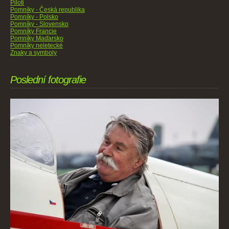
Piloti
Pomníky - Česká republika
Pomníky - Polsko
Pomníky - Slovensko
Pomníky Francie
Pomníky Maďarsko
Pomníky neletecké
Znaky a symboly
Poslední fotografie