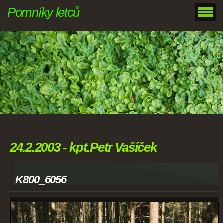
Pomníky letců
24.2.2003 - kpt.Petr Vašíček
K800_6056