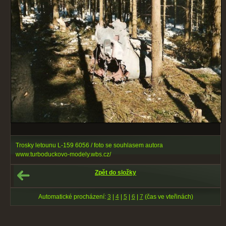
Trosky letounu L-159 6056 / foto se souhlasem autora
www.turboduckovo-modely.wbs.cz/
Zpět do složky
Automatické procházení:
3
|
4
|
5
|
6
|
7
(čas ve vteřinách)