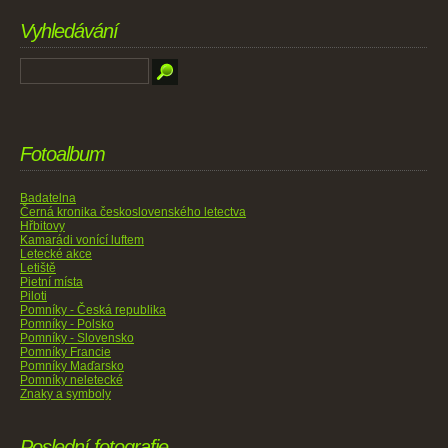
Vyhledávání
Fotoalbum
Badatelna
Černá kronika československého letectva
Hřbitovy
Kamarádi vonící luftem
Letecké akce
Letiště
Pietní místa
Piloti
Pomníky - Česká republika
Pomníky - Polsko
Pomníky - Slovensko
Pomníky Francie
Pomníky Maďarsko
Pomníky neletecké
Znaky a symboly
Poslední fotografie