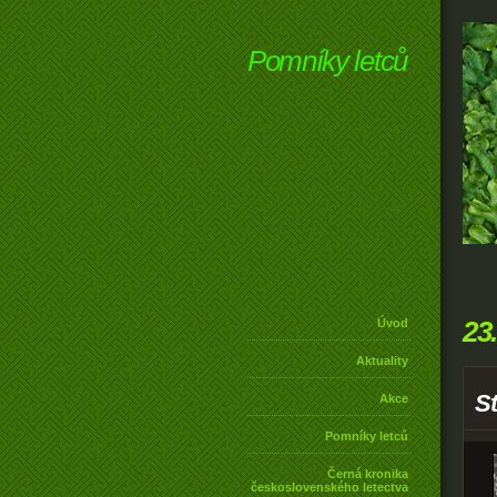
Pomníky letců
23
Úvod
Aktuality
St
Akce
Pomníky letců
Černá kronika
československého letectva