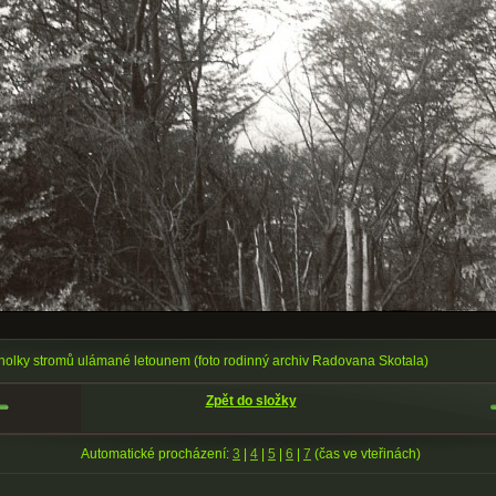
holky stromů ulámané letounem (foto rodinný archiv Radovana Skotala)
Zpět do složky
Automatické procházení:
3
|
4
|
5
|
6
|
7
(čas ve vteřinách)