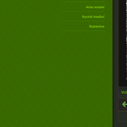
Atlas letadel
Rychlé hledání
Badatelna
Vrc