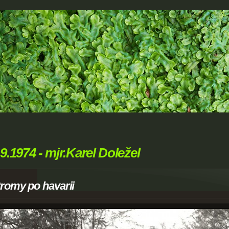
.9.1974 - mjr.Karel Doležel
romy po havarii