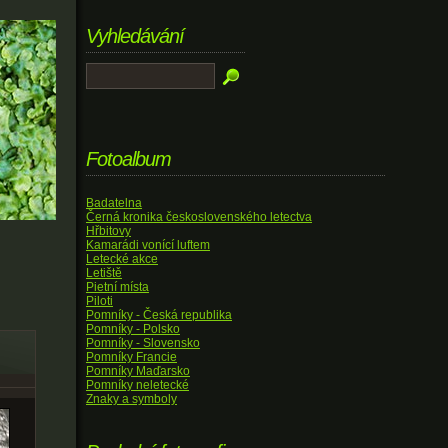
Vyhledávání
Fotoalbum
Badatelna
Černá kronika československého letectva
Hřbitovy
Kamarádi vonící luftem
Letecké akce
Letiště
Pietní místa
Piloti
Pomníky - Česká republika
Pomníky - Polsko
Pomníky - Slovensko
Pomníky Francie
Pomníky Maďarsko
Pomníky neletecké
Znaky a symboly