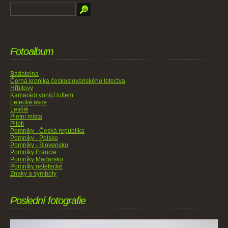
Fotoalbum
Badatelna
Černá kronika československého letectva
Hřbitovy
Kamarádi vonící luftem
Letecké akce
Letiště
Pietní místa
Piloti
Pomníky - Česká republika
Pomníky - Polsko
Pomníky - Slovensko
Pomníky Francie
Pomníky Maďarsko
Pomníky neletecké
Znaky a symboly
Poslední fotografie