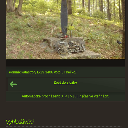
Pomník katastrofy L-29 3406 /foto L.Hrečko/
Zpět do složky
Automatické procházení:
3
|
4
|
5
|
6
|
7
(čas ve vteřinách)
Vyhledávání