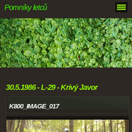
Pomníky letců
30.5.1986 - L-29 - Krivý Javor
K800_IMAGE_017