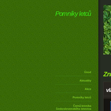
Pomníky letců
Zn
Úvod
Aktuality
vl
Akce
Pomníky letců
Černá kronika
československého letectva