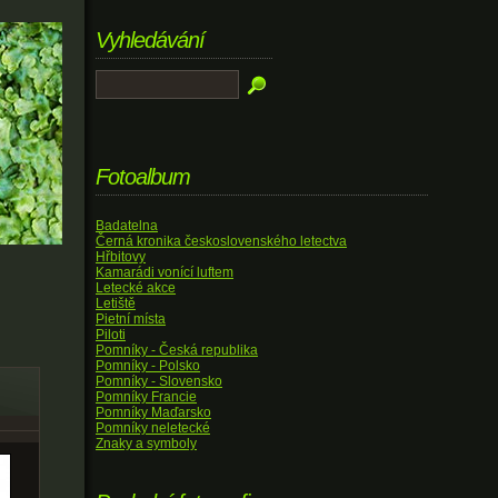
Vyhledávání
Fotoalbum
Badatelna
Černá kronika československého letectva
Hřbitovy
Kamarádi vonící luftem
Letecké akce
Letiště
Pietní místa
Piloti
Pomníky - Česká republika
Pomníky - Polsko
Pomníky - Slovensko
Pomníky Francie
Pomníky Maďarsko
Pomníky neletecké
Znaky a symboly