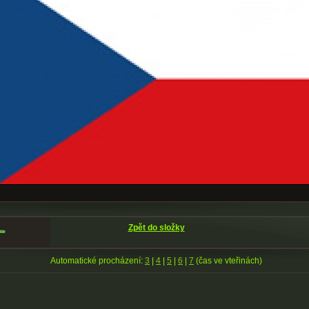
Zpět do složky
Automatické procházení:
3
|
4
|
5
|
6
|
7
(čas ve vteřinách)