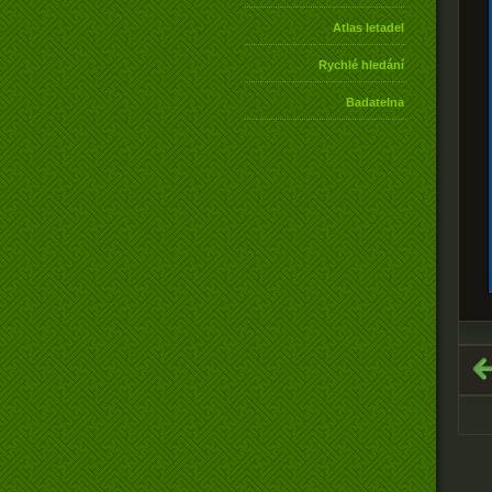
Atlas letadel
Rychlé hledání
Badatelna