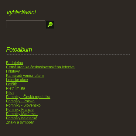
Vyhledávání
Fotoalbum
Badatelna
Černá kronika československého letectva
Hřbitovy
Kamarádi vonící luftem
Letecké akce
Letiště
Pietní místa
Piloti
Pomníky - Česká republika
Pomníky - Polsko
Pomníky - Slovensko
Pomníky Francie
Pomníky Maďarsko
Pomníky neletecké
Znaky a symboly