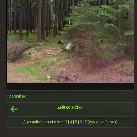
pomníček
Zpět do složky
Automatické procházení:
3
|
4
|
5
|
6
|
7
(čas ve vteřinách)