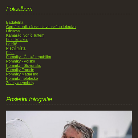
Fotoalbum
Badatelna
Černá kronika československého letectva
Hřbitovy
Kamarádi vonící luftem
Letecké akce
Letiště
Pietní místa
Piloti
Pomníky - Česká republika
Pomníky - Polsko
Pomníky - Slovensko
Pomníky Francie
Pomníky Maďarsko
Pomníky neletecké
Znaky a symboly
Poslední fotografie