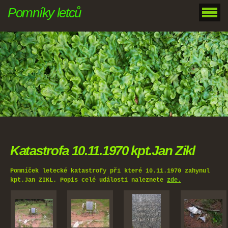
Pomníky letců
Katastrofa 10.11.1970 kpt.Jan Zikl
Pomníček letecké katastrofy při které 10.11.1970 zahynul
kpt.Jan ZIKL. Popis celé události naleznete
zde.